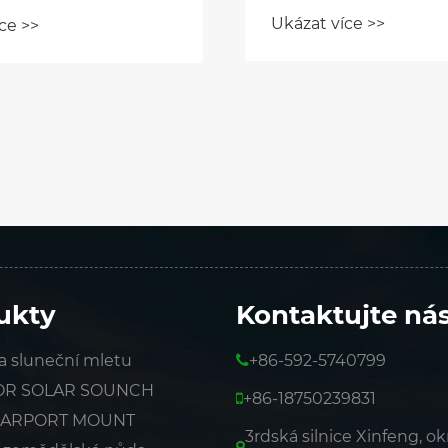
elektrárny v Nigérii
v Šanghaji, protože
Ukázat více >>
ce >>
e PV-Storage a AI
jí logiku
ického průmyslu
ukty
Kontaktujte ná
 sluneční mletu
+86-592-5740799
R SOLAR SOUNCH
+86-18750239831
CARPORT MOUNT
3rdská silnice Xinfeng, ok