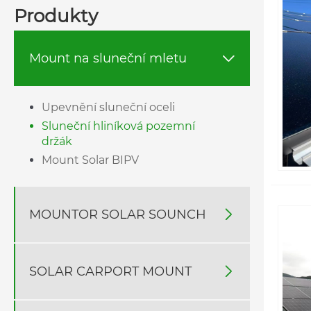
Produkty
Pozemní montážní systém je systém solárních držáků pou
podobné velikosti. Dále můžete nainstalovat větší solár
bezpečnější pro údržbu a servis. Zložení systému systé
Mount na sluneční mletu

Upevnění sluneční oceli
Sluneční hliníková pozemní
držák
Mount Solar BIPV
MOUNTOR SOLAR SOUNCH

SOLAR CARPORT MOUNT
