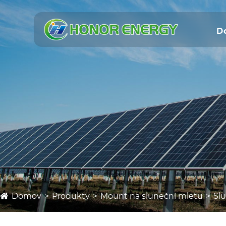
D
Domov
Produkty
Mount na sluneční mletu
Sl