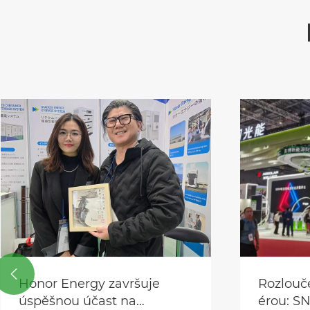

Honor Energy završuje
Rozlouče
úspěšnou účast na
érou: S