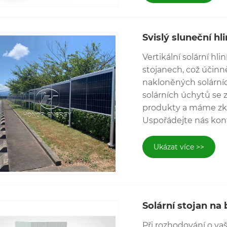
Svislý sluneční hl
Vertikální solární hl
stojanech, což účin
nakloněných solární
solárních úchytů se 
produkty a máme zku
Uspořádejte nás kon
Ukázat více >>
Solární stojan na 
Při rozhodování o va