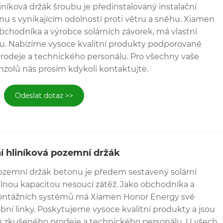
iníková držák šroubu je předinstalovaný instalační
ůže generovat více elektřiny než střešní systém
énu s vynikajícím odolností proti větru a sněhu. Xiamen
ích namontu jsou také snadnější přístup, takže jsou
bchodníka a výrobce solárních závorek, má vlastní
nku. Nabízíme vysoce kvalitní produkty podporované
deje a technického personálu. Pro všechny vaše
nzolů nás prosím kdykoli kontaktujte.
Odeslat dotaz >>
í hliníková pozemní držák
ozemní držák betonu je předem sestavený solární
ilnou kapacitou nesoucí zátěž. Jako obchodníka a
montážních systémů má Xiamen Honor Energy své
obní linky. Poskytujeme vysoce kvalitní produkty a jsou
zkušeného prodeje a technického personálu. U všech