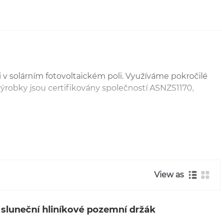
 v solárním fotovoltaickém poli. Využíváme pokročilé
výrobky jsou certifikovány společností ASNZS1170,
litu a servis produktu. Pokud máte projekt sluneční
View as
ák na hliníku
a svislé montáž sluneční hliníkové. Naše
 sluneční hliníkové pozemní držák