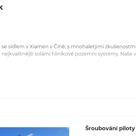
k
ci se sídlem v Xiamen v Číně, s mnohaletými zkušenostmi
nejkvalitnější solární hliníkové pozemní systémy. Naše 
ltaických produktů se Honor Solar zavázal zlepšovat kva
hu, nabídky, doručení a poprodejní služby.
tonový sluneční hliníkový pozemní držák,
Nastavitelná drž
 půdy nebo půdy.
Šroubování piloty