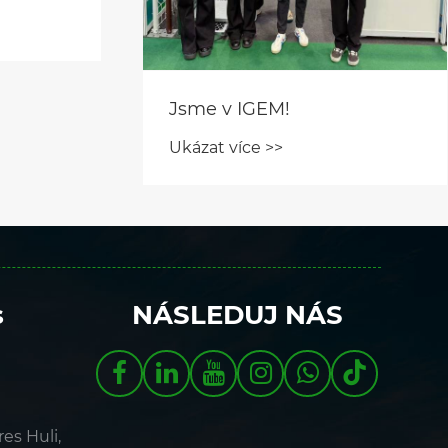
Jsme v IGEM!
Ukázat více >>
s
NÁSLEDUJ NÁS
res Huli,