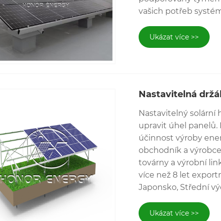
vašich potřeb systé
Ukázat více >>
Nastavitelná držá
Nastavitelný solární 
upravit úhel panelů.
účinnost výroby energ
obchodník a výrobce
továrny a výrobní lin
více než 8 let expor
Japonsko, Střední výc
Ukázat více >>