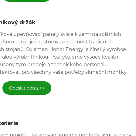
iníkový držák
iníková upevňovací panely svisle k zemi na solárních
ně kompenzuje prostorovou účinnost tradičních
ch stojanů. Oxiamen Honor Energy je čínský výrobce
zralou výrobní linkou. Poskytujeme vysoce kvalitní
šený tým prodeje a technického personálu.
taktovat pro všechny vaše potřeby sluneční montky.
Odeslat dotaz >>
baterie
šem projektu skladování energie nepředstavují stojany