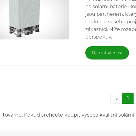
na solární baterie 
jsou partnerem, kter
hodnotu vašeho proje
zákazníci. Níže roze
perspektiv.
Ukázat více >>
«
1
továrnu. Pokud si chcete koupit vysoce kvalitní solární 