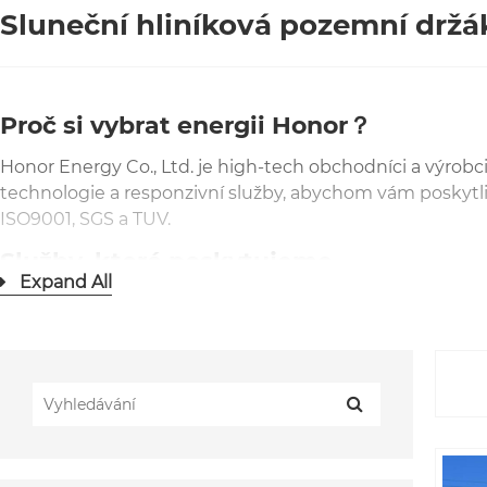
Sluneční hliníková pozemní držá
Proč si vybrat energii Honor？
Honor Energy Co., Ltd. je high-tech obchodníci a výrob
technologie a responzivní služby, abychom vám poskytli 
ISO9001, SGS a TUV.
Služby, které poskytujeme
Expand All
Jako jeden z největších čínských vývozců/výrobců fotovo
energie, můžeme poskytnout komplexní podporu od návr
Čtyři různé typy držáků
Šroubování piloty sluneční hliníkové mleté ​​montáž, be
montáž sluneční terény lze nainstalovat na jakýkoli typ
Výhody