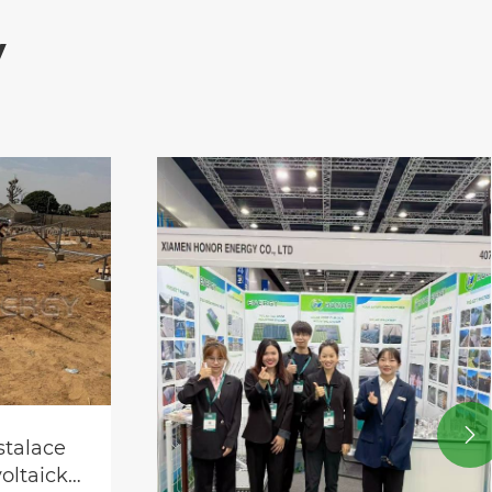
y

stalace
voltaické