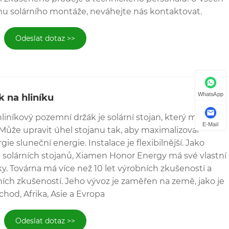
mu solárního montáže, neváhejte nás kontaktovat.
Odeslat dotaz >>
WhatsApp
k na hliníku
hliníkový pozemní držák je solární stojan, který může
E-Mail
 Může upravit úhel stojanu tak, aby maximalizoval
ie sluneční energie. Instalace je flexibilnější. Jako
 solárních stojanů, Xiamen Honor Energy má své vlastní
ky. Továrna má více než 10 let výrobních zkušeností a
tních zkušeností. Jeho vývoz je zaměřen na země, jako je
hod, Afrika, Asie a Evropa
Odeslat dotaz >>