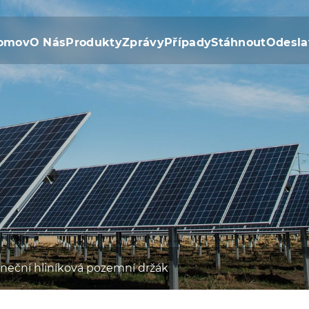
omov
O Nás
Produkty
Zprávy
Případy
Stáhnout
Odesla
uneční hliníková pozemní držák