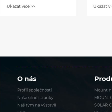
japonském Smart Energy
otevírá 
Ukázat více >>
Ukázat ví
Week 2025
integrac
přetváře
energet
O nás
Prod
Profil společnosti
Mount na
Naše silné stránky
MOUNTO
Náš tým na výstavě
SOLAR 