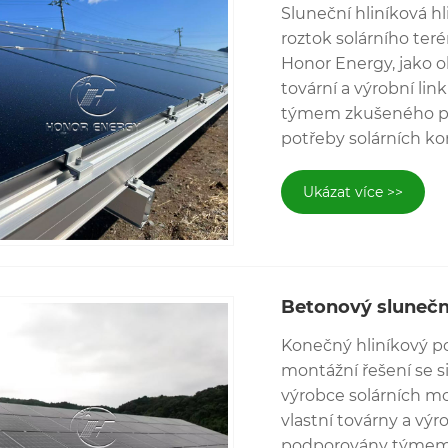
Sluneční hliníková hl
žívaný k zajištění solárních panelů. Nastavením úhlu m
roztok solárního ter
ní panely na zemi než na střechu. Solární panely pozemn
Honor Energy, jako o
mu lze upravit tak, aby vyhovovalo vašim potřebám.
tovární a výrobní li
týmem zkušeného pro
potřeby solárních ko
Ukázat více >>
Betonový slunečn
Konečný hliníkový p
montážní řešení se s
výrobce solárních 
vlastní továrny a výr
podporovány týmem 