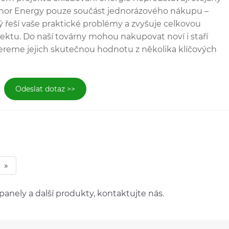
Honor Energy pouze součást jednorázového nákupu –
ý řeší vaše praktické problémy a zvyšuje celkovou
ktu. Do naší továrny mohou nakupovat noví i staří
bereme jejich skutečnou hodnotu z několika klíčových
Odeslat dotaz >>
»
panely a další produkty, kontaktujte nás.