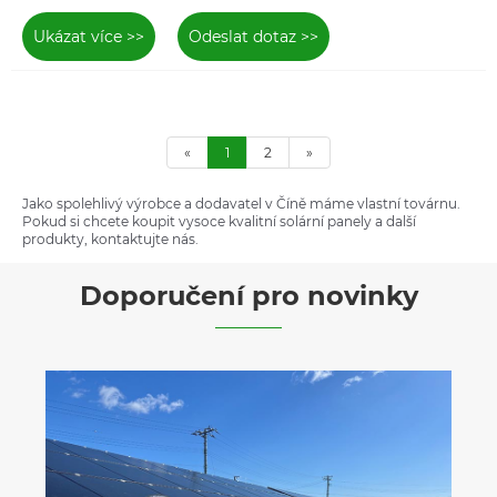
Ukázat více >>
Odeslat dotaz >>
«
1
2
»
Jako spolehlivý výrobce a dodavatel v Číně máme vlastní továrnu.
Pokud si chcete koupit vysoce kvalitní solární panely a další
produkty, kontaktujte nás.
Doporučení pro novinky
Solar & Storage Live Filipíny 2026, jsme
připraveni!
Ukázat více >>