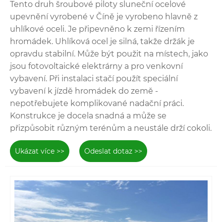
Tento druh šroubové piloty sluneční ocelové
upevnění vyrobené v Číně je vyrobeno hlavně z
uhlíkové oceli. Je připevněno k zemi řízením
hromádek. Uhlíková ocel je silná, takže držák je
opravdu stabilní. Může být použit na místech, jako
Upevňovací montáž sluneční uhlíkové oceli s
jsou fotovoltaické elektrárny a pro venkovní
hromadou je upevněno hromaděním a může být
vybavení. Při instalaci stačí použít speciální
hluboce zabudováno pod zemí. I když je země
vybavení k jízdě hromádek do země -
relativně měkká, může pevně podporovat solární
nepotřebujete komplikované nadační práci.
panely. Concrete Foundation Solar Carbon Awel
Konstrukce je docela snadná a může se
Ground Ground Montting používá pevný cement
přizpůsobit různým terénům a neustále drží cokoli.
jako základ, který je stabilnější a vhodnější pro
rozsáhlé solární elektrárny. nastavitelný
Montáž na
Ukázat více >>
Odeslat dotaz >>
montáž sluneční uhlíkové oceli
může upravit úhel
podle sezóny a času, aby absorboval více sluneční
energie. Instalace jednoho příspěvku je rychlá a
šetří časově. Svislé je vhodné pro místa s
omezeným prostorem, kde je třeba nosit oblečení
svisle. Při výběru se můžete také podívat na naše