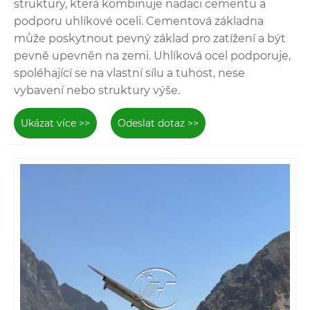
struktury, která kombinuje nadaci cementu a
podporu uhlíkové oceli. Cementová základna
může poskytnout pevný základ pro zatížení a být
pevně upevněn na zemi. Uhlíková ocel podporuje,
spoléhající se na vlastní sílu a tuhost, nese
vybavení nebo struktury výše.
Ukázat více >>
Odeslat dotaz >>
Montážní systém hliníku
Pokud si chcete vybrat něco lehkého a ne
náchylného k rezi, je skvělou volbou montážní
systém hliníku z Xiamen Honor Energy. Suroviny,
které používáme, mají vysokou kvalitu a cena je
přiměřená.