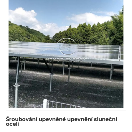
Systém montážního systému uhlíkové oceli
Hledáte stabilní a nákladově efektivní pozemní
podporu? Systém montážního systému uhlíkové
oceli na cti je docela spolehlivý. Společnost se
zabývá zpracováním uhlíkové oceli již více než
deset let s bohatými zkušenostmi. Navíc díky
speciálnímu tepelnému zpracování je uhlíková
ocel silná i tvrdá.
Šroubování upevněné upevnění sluneční
oceli