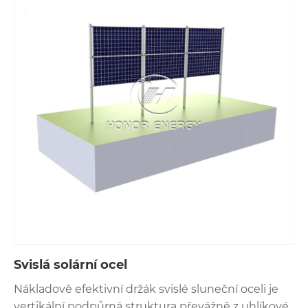
Svislá solární ocel
Nákladově efektivní držák svislé sluneční oceli je
vertikální podpůrná struktura převážně z uhlíkové