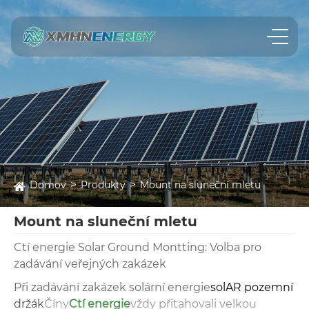
Domov
Produkty
Mount na sluneční mletu
Mount na sluneční mletu
Ctí energie Solar Ground Montting: Volba pro
zadávání veřejných zakázek
Při zadávání zakázek solární energie
sol
AR pozemní
držák
Číny
Ctí energie
vždy přitahovali velkou