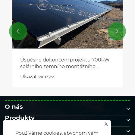


O nás
Produkty
X
Kontaktujte nás
Používáme cookies, abychom vám