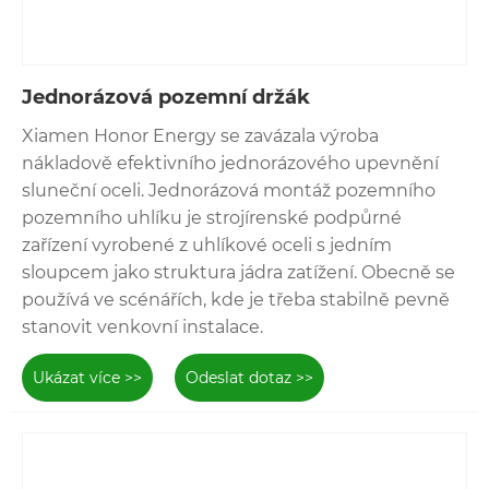
Jednorázová pozemní držák
Xiamen Honor Energy se zavázala výroba
nákladově efektivního jednorázového upevnění
Ať už si vyberete uhlíkovou ocelovou nebo
sluneční oceli. Jednorázová montáž pozemního
hliníkovou pozemní montážní systém, Energy
Honor může poskytovat dobré produkty a služby.
pozemního uhlíku je strojírenské podpůrné
Máme profesionální technický tým, který poskytne
zařízení vyrobené z uhlíkové oceli s jedním
vysoce kvalitní služby a pokyny od designu po
sloupcem jako struktura jádra zatížení. Obecně se
instalaci. Výběr pozemních závork čestné energie
používá ve scénářích, kde je třeba stabilně pevně
znamená výběr efektivního a spolehlivého řešení
stanovit venkovní instalace.
sluneční energie.
Ukázat více >>
Odeslat dotaz >>