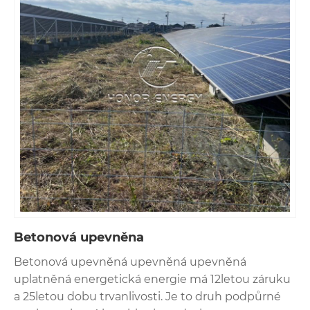
ovladače hromady hliníkových slitin a podpěry
povrchu cementu, z nichž každá má své vlastní
výhody.
Betonová upevněna
Betonová upevněná upevněná upevněná
uplatněná energetická energie má 12letou záruku
a 25letou dobu trvanlivosti. Je to druh podpůrné