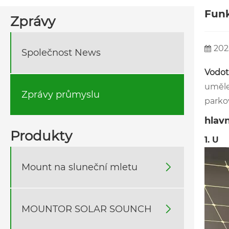
Funk
Zprávy
202
Společnost News
Vodotě
umělec
Zprávy průmyslu
parkov
hlav
Produkty
1. U
Mount na sluneční mletu

MOUNTOR SOLAR SOUNCH
