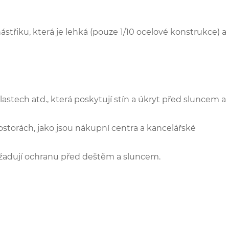
střiku, která je lehká (pouze 1/10 ocelové konstrukce) a
stech atd., která poskytují stín a úkryt před sluncem a
storách, jako jsou nákupní centra a kancelářské
 vyžadují ochranu před deštěm a sluncem.