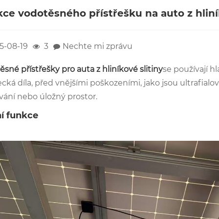
ce vodotěsného přístřešku na auto z hliní
5-08-19
3
Nechte mi zprávu
sné přístřešky pro auta z hliníkové slitiny
se používají h
ká díla, před vnějšími poškozeními, jako jsou ultrafialov
ání nebo úložný prostor. ‌
ní funkce