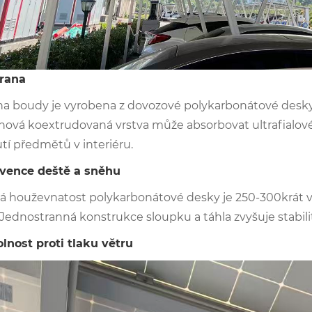
rana
ha boudy je vyrobena z dovozové polykarbonátové desky 
hová koextrudovaná vrstva může absorbovat ultrafialové
tí předmětů v interiéru. ‌
evence deště a sněhu
á houževnatost polykarbonátové desky je 250-300krát vy
 Jednostranná konstrukce sloupku a táhla zvyšuje stabili
olnost proti tlaku větru