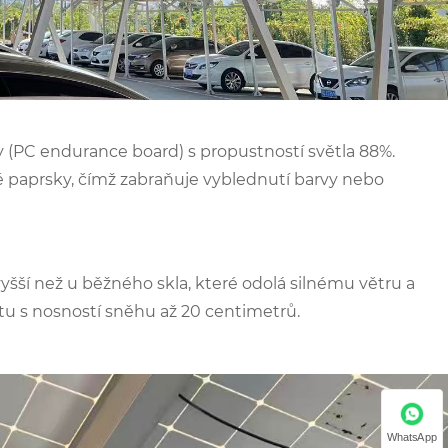
(PC endurance board) s propustností světla 88%.
 paprsky, čímž zabraňuje vyblednutí barvy nebo
šší než u běžného skla, které odolá silnému větru a
tu s nosností sněhu až 20 centimetrů. ‌
WhatsApp