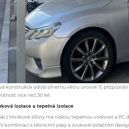
vá konstrukce odolá silnému větru úrovně 11, přizpůsobí
otnost více než 30 let. ‌
uková izolace a tepelná izolace
ál z hliníkové slitiny má nízkou tepelnou vodivost a PC 
 V kombinaci s těsnicími pásy a zvukově izolačním design