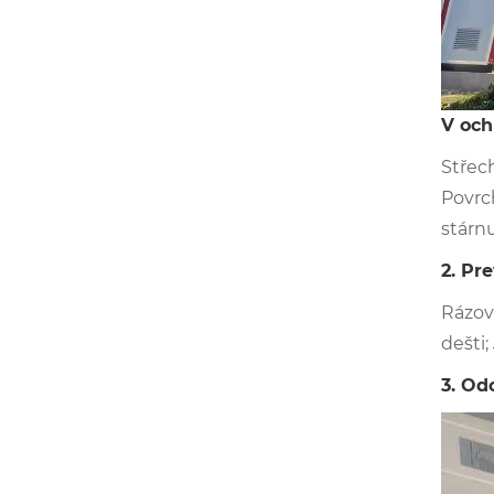
V och
Střec
Povrc
stárnu
2. Pr
Rázov
dešti;
3. Od