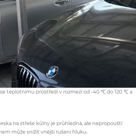
 se teplotnímu prostředí v rozmezí od -40 ℃ do 120 ℃ a
deska na střeše kůlny je průhledná, ale nepropouští
em může snížit vnější rušení hluku. ‌