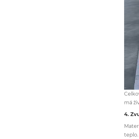
Celko
má živ
4. Zv
Materi
teplo.