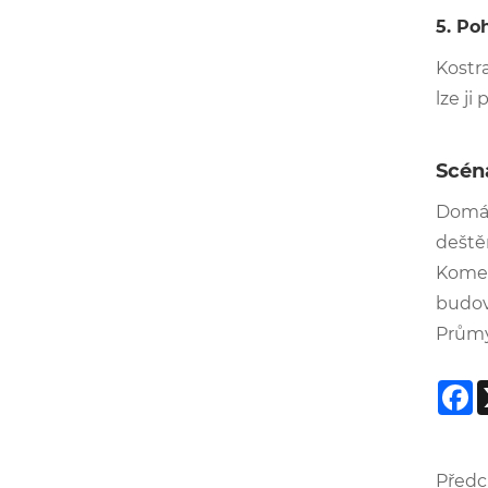
5. Po
Kostra
lze ji
Scéná
Domác
deště
Komer
budovy
Průmy
F
Předch