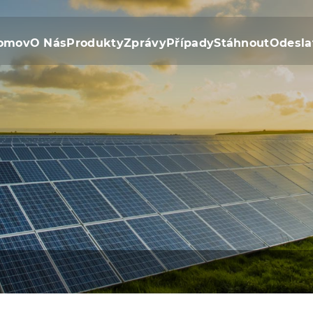
omov
O Nás
Produkty
Zprávy
Případy
Stáhnout
Odesla