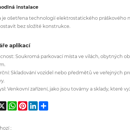
hodlná instalace
 je ošetřena technologií elektrostatického práškového ná
 postavit bez složité konstrukce. ‌
ře aplikací
nost: Soukromá parkovací místa ve vilách, obytných obla
m.
ční: Skladování vozidel nebo předmětů ve veřejných pro
. ‌
sl: Venkovní zařízení, jako jsou továrny a sklady, které
acebook
X
WhatsApp
Pinterest
LinkedIn
Share
ozí :